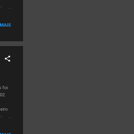
od 777
do o
por
 MAIS
nça,
 foi
002
eiro
do
oado e
onal