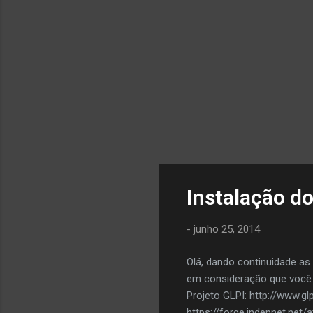
Instalação d
-
junho 25, 2014
Olá, dando continuidade a
em consideração que você 
Projeto GLPI: http://www.g
https://forge.indepnet.net