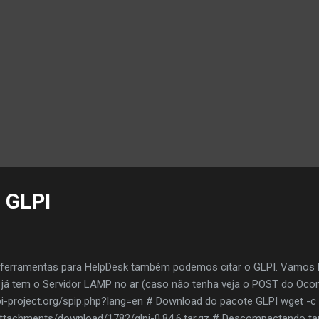
o GLPI
s ferramentas para HelpDesk também podemos citar o GLPI. Vamos 
já tem o Servidor LAMP no ar (caso não tenha veja o POST do Oco
lpi-project.org/spip.php?lang=en # Download do pacote GLPI wget -c
/attachments/download/1782/glpi-0.84.6.tar.gz # Descompactando tar