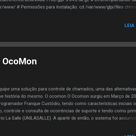
 /var/www/ # Permissões para Instalação: cd /var/www/glpi/files chm
 Apache service apache2 stop && service apache2 start # Acessan
/glpi/ User = glpi Pass = glpi # Ressalvas Por motivos de segurança, 
LEIA
 usuários padrão: glpi tech normal post-only Por motivos de segura
install/install.php
do OcoMon
 equipe uma solução para controle de chamados, uma das alternativas
ve história do mesmo. O ocomon O Ocomon surgiu em Março de 2
ogramador Franque Custódio, tendo como características iniciais o
 controle e consulta de ocorrências de suporte e tendo como prim
rio La Salle (UNILASALLE). A apartir de então, o sistema foi assumi
lávio Ribeiro que adotou a ferramenta e desde então a tem aperfeiç
cterísticas buscando atender a questões de ordem prática, operaci