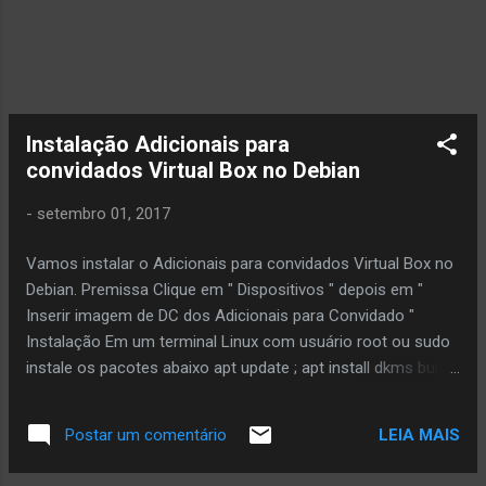
acesse a VPN...
Instalação Adicionais para
convidados Virtual Box no Debian
-
setembro 01, 2017
Vamos instalar o Adicionais para convidados Virtual Box no
Debian. Premissa Clique em " Dispositivos " depois em "
Inserir imagem de DC dos Adicionais para Convidado "
Instalação Em um terminal Linux com usuário root ou sudo
instale os pacotes abaixo apt update ; apt install dkms build-
essential module-assistant Agora copie os arquivos para
um diretório temporário mkdir /opt/temp cd /media/cdrom0
LEIA MAIS
Postar um comentário
cp -rv * /opt/temp cd /opt/temp ./ VBoxLinuxAdditions.run
Aguarde a instalação e dê um boot no sistema operacional.