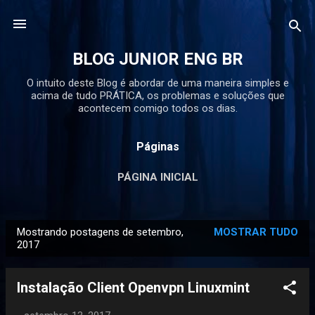
Pular para o conteúdo principal
BLOG JUNIOR ENG BR
O intuito deste Blog é abordar de uma maneira simples e
acima de tudo PRÁTICA, os problemas e soluções que
acontecem comigo todos os dias.
Páginas
PÁGINA INICIAL
Mostrando postagens de setembro,
MOSTRAR TUDO
P
2017
o
s
Instalação Client Openvpn Linuxmint
t