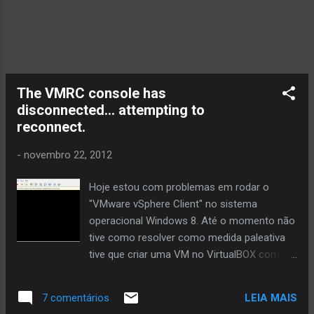
php-pear php-auth php5-mcrypt mcryp...
The VMRC console has
disconnected… attempting to
reconnect.
-
novembro 22, 2012
Hoje estou com problemas em rodar o
"VMware vSphere Client" no sistema
operacional Windows 8. Até o momento não
tive como resolver como medida paleativa
tive que criar uma VM no VirtualBOX com
windows XP-SP3 para chegar até minhas
VM. Procurando na Internet tive a seguinte
LEIA MAIS
7 comentários
resposta: Texto Original: When you try to