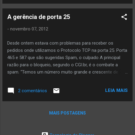
open a console window to a VM from a
VMware vSphere Client running on Windows
A gerência de porta 25
8, you may find that you just get a black /
blank screen with the following error: The
-
novembro 07, 2012
VMRC console has disconnected…
attempting to reconnect. There is hearsay
Desde ontem estava com problemas para receber os
on the internet that the open console aspect
pedidos onde utilizamos o Protocolo TCP na porta 25. Porta
of the vSphere client relies on APIs in
465 e 587 que são sugeridas Spam, o culpado A principal
Internet Explorer that are no longer available
razão para o bloqueio, segundo o CGI.br, é o combate a
in IE 10 (which ships with Windows 8).
spam. “Temos um número muito grande e crescente de
Unfortunately, at this point in time there is no
máquinas de usuários finais, conectadas via banda larga,
fix for this issue. The VMware vSphere Client
mas sem proteção”, afirmou em dezembro a gerente geral
is just not compatible with Windows 8 at this
LEIA MAIS
2 comentários
do CERT.br, Christine Hoepers, em artigo publicado no site
time. A workaround is to install a Hyper V
do CGI.br. Abaixo temos um link que explica como que
VM running a previous operating system,
funciona a mesma:
such as Windows 7 an...
MAIS POSTAGENS
http://antispam.br/admin/porta25/definicao/ ref2:
http://idgnow.uol.com.br/internet/2010/01/08/o-misterio-da-
porta-25-por-que-provedores-bloqueiam-o-