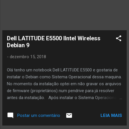
Dell LATITUDE E5500 IIntel Wireless
Debian 9
-
dezembro 15, 2018
Olá tenho um notebook Dell LATITUDE E5500 e gostaria de
instalar o Debian como Sistema Operacional dessa maquina.
No momento da instalação optei em não gravar os arquivos
de firmware (proprietários) num pendrive para já resolver
antes da instalação. Após instalar o Sistema Operacional,
como previsto, não estava funcionando a placa de Rede Wifi
(nos dias de hoje isso é impossível de deixar sem
LEIA MAIS
Postar um comentário
funcionar). A resolução: Adicione o repositorio "non-free"
logado como root ou use o sudo # echo "deb