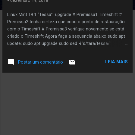
a
-
dezembro 19, 2018
g
Linux Mint 19.1 “Tessa” upgrade # Premissa1 Timeshift #
e
Premissa2 tenha certeza que criou o ponto de restauração
n
com o Timeshift # Premissa3 verifique novamente se está
s
criado o Timeshift Agora faça a sequencia abaixo sudo apt
update; sudo apt upgrade sudo sed -i 's/tara/tessa/'
/etc/apt/sources.list sudo sed -i 's/tara/tessa/'
/etc/apt/sources.list.d/official-package-repositories.list
LEIA MAIS
Postar um comentário
sudo apt update; sudo apt update sudo apt-get dist-upgrade