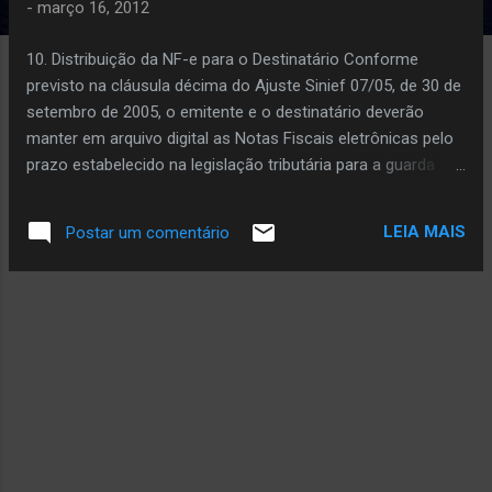
a
-
março 16, 2012
g
e
10. Distribuição da NF-e para o Destinatário Conforme
n
previsto na cláusula décima do Ajuste Sinief 07/05, de 30 de
s
setembro de 2005, o emitente e o destinatário deverão
manter em arquivo digital as Notas Fiscais eletrônicas pelo
prazo estabelecido na legislação tributária para a guarda
dos documentos fiscais, devendo ser apresentadas à
administração tributária, quando solicitado. O emissor da
LEIA MAIS
Postar um comentário
Nota Fiscal Eletrônica deve enviar o arquivo digital da NF-e
para o destinatário, seja de forma eletrônica ou por qualquer
outro meio que possibilite o destinatário ter acesso ao
arquivo digital. O DANFE é um Documento Auxiliar da Nota
Fiscal Eletrônica e, ainda que hábil para acompanhar o
trânsito de mercadorias, não substitui o arquivo da Nota
Fiscal Eletrônica em nenhuma hipótese. Os destinatários
que não sejam credenciados para operar com a NF-e
poderão escriturar a NF-e com base nas informações
contidas no DANFE, que neste caso deverá ser mantido pelo