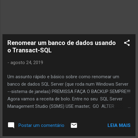
dezembro 2019 para manter ele no ar).
Renomear um banco de dados usando
o Transact-SQL
-
agosto 24, 2019
Um assunto rápido e básico sobre como renomear um
banco de dados SQL Server (que roda num Windows Server
--sistema de janelas) PREMISSA FAÇA O BACKUP SEMPRE!!!
Agora vamos a receita de bolo. Entre no seu SQL Server
Management Studio (SSMS) USE master; GO ALTER
DATABASE BANCO_ATUAL SET SINGLE_USER WITH
ROLLBACK IMMEDIATE GO ALTER DATABASE
LEIA MAIS
Postar um comentário
BANCO_ATUAL MODIFY NAME = BANCO_NOVO ; GO ALTER
DATABASE BANCO_NOVO SET MULTI_USER GO Feito isso