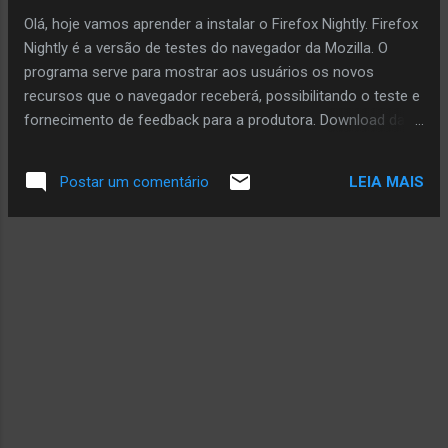
Olá, hoje vamos aprender a instalar o Firefox Nightly. Firefox
Nightly é a versão de testes do navegador da Mozilla. O
programa serve para mostrar aos usuários os novos
recursos que o navegador receberá, possibilitando o teste e
fornecimento de feedback para a produtora. Download da
ultima versão https://download.mozilla.org/?
product=firefox-nightly-latest-l10n-ssl&os=linux64&lang=pt-
LEIA MAIS
Postar um comentário
BR Efetuando o download e descompactação do arquivo #
cd /opt # wget -c https://download.mozilla.org/?
product=firefox-nightly-latest-l10n-ssl&os=linux64&lang=pt-
BR # tar xvjf firefox-70.0a1.pt-BR.linux-x86_64.tar.bz2 -C
/opt Agora vamos criar um arquivo para que possamos
chamar a aplicação no ambiente gráfico # vim
/usr/share/applications/nightly.desktop [Desktop Entry]
Name=Firefox ''Firefox Nightly'' Comment=Web Browser
GenericName=Web Browser X-GNOME-FullName=Firefox
''Your version'' Web Browser
Exec=/opt/Nightly/firefox/firefox %u Termin...