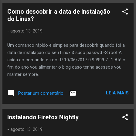
reveja suas rotinas de backup (com certeza como um bom
Como descobrir a data de instalação
administrador de Redes você tem em vários lugares, rs)
do Linux?
com os novos bancos e corra pro abraço.
-
agosto 13, 2019
Um comando rápido e simples para descobrir quando foi a
data de instalação do seu Linux $ sudo passwd -S root A
saída do comando é: root P 10/06/2017 0 99999 7 -1 Até o
fim do ano vou alimentar o blog caso tenha acessos vou
manter sempre.
LEIA MAIS
Postar um comentário
Instalando Firefox Nightly
-
agosto 13, 2019