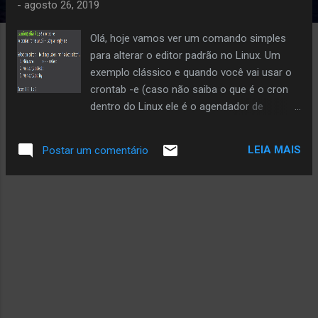
a
-
agosto 26, 2019
g
e
Olá, hoje vamos ver um comando simples
n
para alterar o editor padrão no Linux. Um
s
exemplo clássico e quando você vai usar o
crontab -e (caso não saiba o que é o cron
dentro do Linux ele é o agendador de
tarefas). Na tela abaixo quando executo o
comando $ crontab -e o sistema
LEIA MAIS
Postar um comentário
operacional vai pedir que eu selecione um
editor da minha preferência, no caso
selecionei a opção 3. Mas pense que você
estava desligado e selecionou a opção
errado, calma!!! Basta digitar: $ select-editor
Também pode ser utilizado o comando #
update-alternatives --config editor Pronto
agora basta selecionar a opção correta e
usar seu editor de texto preferido. Grato a
todos que seguem o blog (ainda temos até