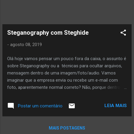
Steganography com Steghide
-
agosto 08, 2019
Olá hoje vamos pensar um pouco fora da caixa, o assunto é
sobre Steganography ou a técnicas para ocultar arquivos,
mensagem dentro de uma imagem/foto/audio. Vamos
imaginar que a empresa envia ou recebe um e-mail com
foto, aparentemente normal correto? Não, porque dentro da
foto pode conter senhas da empresa, base de dados dentre
outras coisas. Com o steghide é possível inserir arquivo de
LEIA MAIS
Postar um comentário
texto em uma foto/audio. Para isso vamos usar, steghide
que é um programa de esteganografia que é capaz de
esconder dados em vários tipos de arquivos de imagem e
MAIS POSTAGENS
áudio. Passo a passo como fazer (lembrando que isso é