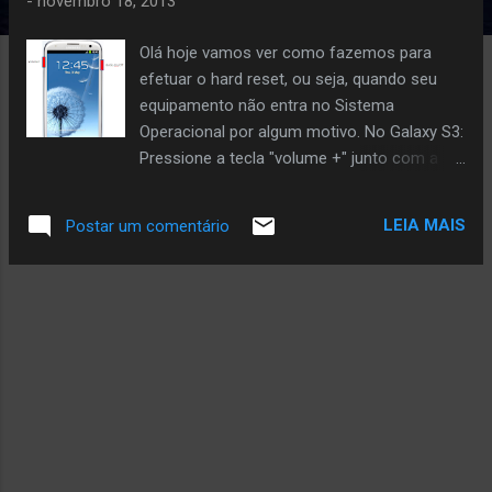
a
-
novembro 18, 2013
g
Olá hoje vamos ver como fazemos para
e
efetuar o hard reset, ou seja, quando seu
n
equipamento não entra no Sistema
s
Operacional por algum motivo. No Galaxy S3:
Pressione a tecla "volume +" junto com a
tecla "Botão On/Off" + "Botão Home"
Aguarde o processo e selecione "Wipe
LEIA MAIS
Postar um comentário
data/Factory" Selecione YES -- delete all
user data Aguarde o processo de boot, e
pronto seu equipamento está restaurado. O
mesmo processo vale para o Galaxy S4
Abraço a todos e boas festas.