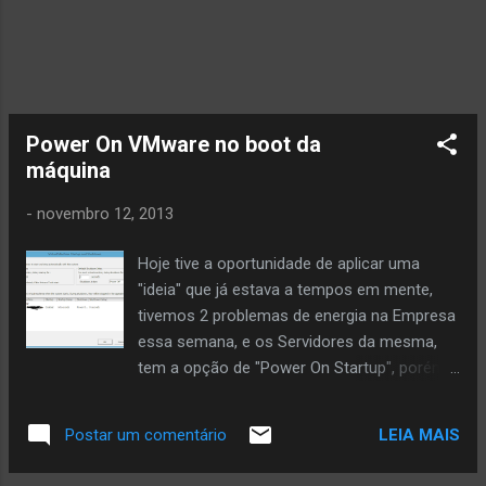
Power On VMware no boot da
máquina
-
novembro 12, 2013
Hoje tive a oportunidade de aplicar uma
"ideia" que já estava a tempos em mente,
tivemos 2 problemas de energia na Empresa
essa semana, e os Servidores da mesma,
tem a opção de "Power On Startup", porém,
minha configuração atual do Hypervisor ESXi
5.X não estava seguindo essa linha da
LEIA MAIS
Postar um comentário
raciocínio. Entre em seu Hypervisor na aba "
Configuration ": Em Software na opção "