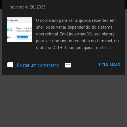
a
g
-
novembro 28, 2025
e
O comando para ver arquivos recentes em
n
shell pode variar dependendo do sistema
s
operacional. Em Linux/macOS, use history
para ver comandos recentes no terminal, ou
o atalho Ctrl + R para pesquisar no histórico.
Em Windows, digite shell:recent na caixa de
"Executar" para abrir a pasta de arquivos
LEIA MAIS
Postar um comentário
recentes. No PowerShell (Windows), use
teclas como ↑ e ↓ para navegar pelo
histórico, ou F7 para ver uma lista completa.
shell:recent